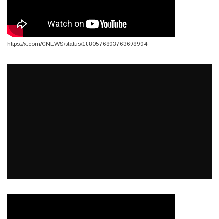
https://x.com/CNEWS/status/1880576893763698994