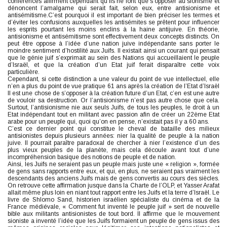
conférences affirment cependant qu’ils ne font que s’opposer au sionisme et
dénoncent l’amalgame qui serait fait, selon eux, entre antisionisme et
antisémitisme.C’est pourquoi il est important de bien préciser les termes et
d’éviter les confusions auxquelles les antisémites se prêtent pour influencer
les esprits pourtant les moins enclins à la haine antijuive. En théorie,
antisionisme et antisémitisme sont effectivement deux concepts distincts. On
peut être oppose à l’idée d’une nation juive indépendante sans porter le
moindre sentiment d’hostilité aux Juifs. Il existait ainsi un courant qui pensait
que le génie juif s’exprimait au sein des Nations qui accueillaient le peuple
d’Israël, et que la création d’un Etat juif ferait disparaître cette voix
particulière.
Cependant, si cette distinction a une valeur du point de vue intellectuel, elle
n’en a plus du point de vue pratique 61 ans après la création de l’Etat d’Israël
Il est une chose de s’opposer à la création future d’un Etat, c’en est une autre
de vouloir sa destruction. Or l’antisionisme n’est pas autre chose que cela.
Surtout, l’antisionisme nie aux seuls Juifs, de tous les peuples, le droit à un
Etat indépendant tout en militant avec passion afin de créer un 22ème Etat
arabe pour un peuple qui, quoi qu’on en pense, n’existait pas il y a 60 ans.
C’est ce dernier point qui constitue le cheval de bataille des milieux
antisionistes depuis plusieurs années: nier la qualité de peuple à la nation
juive. Il pourrait paraître paradoxal de chercher à nier l’existence d’un des
plus vieux peuples de la planète, mais cela découle avant tout d’une
incompréhension basique des notions de peuple et de nation.
Ainsi, les Juifs ne seraient pas un peuple mais juste une « religion », formée
de gens sans rapports entre eux, et qui, en plus, ne seraient pas vraiment les
descendants des anciens Juifs mais de gens convertis au cours des siècles.
On retrouve cette affirmation jusque dans la Charte de l’OLP, et Yasser Arafat
allait même plus loin en niant tout rapport entre les Juifs et la terre d’Israël. Le
livre de Shlomo Sand, historien israélien spécialiste du cinéma et de la
France médiévale, « Comment fut inventé le peuple juif » sert de nouvelle
bible aux militants antisionistes de tout bord. Il affirme que le mouvement
sioniste a inventé l’idée que les Juifs formaient un peuple de gens issus des