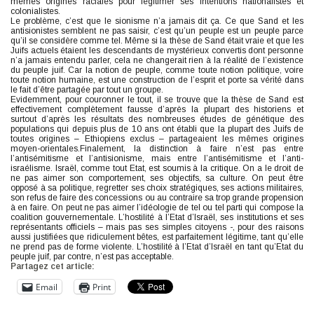
mêmes origines raciales pour légitimer ses intentions nationalistes et
colonialistes.
Le problème, c’est que le sionisme n’a jamais dit ça. Ce que Sand et les
antisionistes semblent ne pas saisir, c’est qu’un peuple est un peuple parce
qu’il se considère comme tel. Même si la thèse de Sand était vraie et que les
Juifs actuels étaient les descendants de mystérieux convertis dont personne
n’a jamais entendu parler, cela ne changerait rien à la réalité de l’existence
du peuple juif. Car la notion de peuple, comme toute notion politique, voire
toute notion humaine, est une construction de l’esprit et porte sa vérité dans
le fait d’être partagée par tout un groupe.
Evidemment, pour couronner le tout, il se trouve que la thèse de Sand est
effectivement complètement fausse d’après la plupart des historiens et
surtout d’après les résultats des nombreuses études de génétique des
populations qui depuis plus de 10 ans ont établi que la plupart des Juifs de
toutes origines – Ethiopiens exclus – partageaient les mêmes origines
moyen-orientales.Finalement, la distinction à faire n’est pas entre
l’antisémitisme et l’antisionisme, mais entre l’antisémitisme et l’anti-
israélisme. Israël, comme tout Etat, est soumis à la critique. On a le droit de
ne pas aimer son comportement, ses objectifs, sa culture. On peut être
opposé à sa politique, regretter ses choix stratégiques, ses actions militaires,
son refus de faire des concessions ou au contraire sa trop grande propension
à en faire. On peut ne pas aimer l’idéologie de tel ou tel parti qui compose la
coalition gouvernementale. L’hostilité à l’Etat d’Israël, ses institutions et ses
représentants officiels – mais pas ses simples citoyens -, pour des raisons
aussi justifiées que ridiculement bêtes, est parfaitement légitime, tant qu’elle
ne prend pas de forme violente. L’hostilité à l’Etat d’Israël en tant qu’Etat du
peuple juif, par contre, n’est pas acceptable.
Partagez cet article:
Email
Print