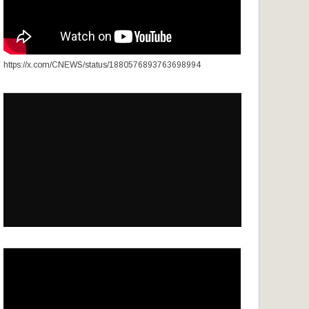
https://x.com/CNEWS/status/1880576893763698994