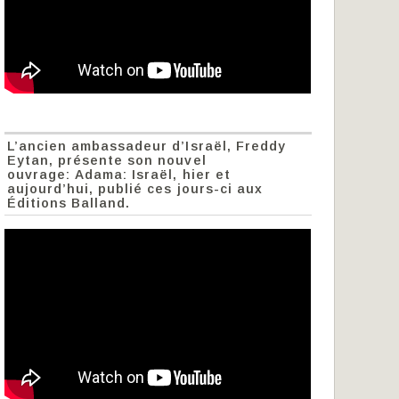
L’ancien ambassadeur d’Israël, Freddy
Eytan, présente son nouvel
ouvrage: Adama: Israël, hier et
aujourd’hui, publié ces jours-ci aux
Éditions Balland.