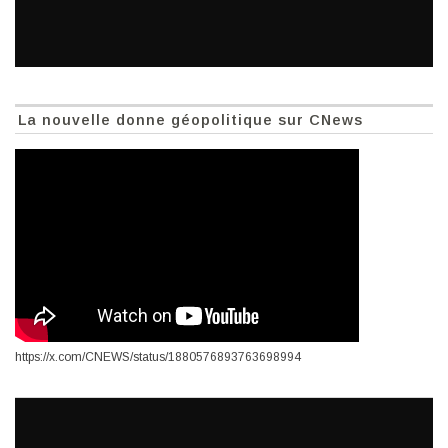
La nouvelle donne géopolitique sur CNews
https://x.com/CNEWS/status/1880576893763698994