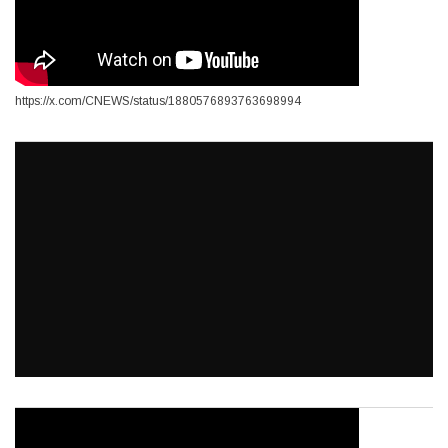
https://x.com/CNEWS/status/1880576893763698994