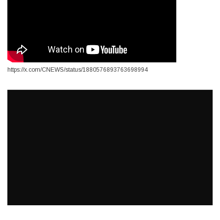
https://x.com/CNEWS/status/1880576893763698994