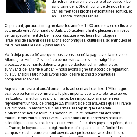
de notre mémoire individuelle et collective ? Le
syndrome de la Shoah continue de nous hanter
car les menaces proches et lointaines sont ici, et
en Diaspora, omniprésentes.
Cependant, qui aurait imaginé dans les années 1930 une rencontre officielle
et amicale entre Allemands et Juifs à Jérusalem ? Entre plusieurs ministres
venus spécialement de Berlin pour discuter avec leurs homologues
israéliens de l’avenir des relations économiques, culturelles, scientifiques et
militaires entre les deux pays amis ?
Voilà déjà plus de 60 ans que nous avons tourné la page avec la nouvelle
Allemagne. En 1952, suite à de pénibles tractations – et malgré les
protestations et manifestations, la grande douleur et l’amertume des
survivants de la terrible Shoah – nous avons signé un accord de réparation,
puis 13 ans plus tard nous avons établi des relations diplomatiques
complètes et solides.
Aujourd’hui, les relations Allemagne-Israël sont au beau fixe. L’Allemagne
est notre partenaire commercial le plus important de la planète juste après
les Etats-Unis, et loin devant la France. Les importations israéliennes
représentent un total de presque 2,5 milliards de dollars. Alors que la France
avait imposé un embargo sur les armes, la République Fédérale
d’Allemagne nous a fourni du matériel militaire, notamment des sous-
marins. Nous entretenons avec les Allemands de nombreuses relations
scientifiques et universitaires ; contrairement à d’autres pays européens, dont
la France, le boycott et la délégitimation ne font pas recette à Berlin ! Les
campus sont chaleureusement ouverts aux professeurs, aux chercheurs