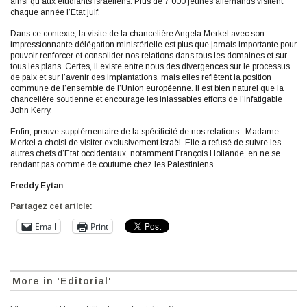
ainsi qu’aux étudiants israéliens. Plus de 7 000 jeunes allemands visitent
chaque année l’Etat juif.
Dans ce contexte, la visite de la chancelière Angela Merkel avec son
impressionnante délégation ministérielle est plus que jamais importante pour
pouvoir renforcer et consolider nos relations dans tous les domaines et sur
tous les plans. Certes, il existe entre nous des divergences sur le processus
de paix et sur l’avenir des implantations, mais elles reflètent la position
commune de l’ensemble de l’Union européenne. Il est bien naturel que la
chancelière soutienne et encourage les inlassables efforts de l’infatigable
John Kerry.
Enfin, preuve supplémentaire de la spécificité de nos relations : Madame
Merkel a choisi de visiter exclusivement Israël. Elle a refusé de suivre les
autres chefs d’Etat occidentaux, notamment François Hollande, en ne se
rendant pas comme de coutume chez les Palestiniens…
Freddy Eytan
Partagez cet article:
Email
Print
More in 'Editorial'