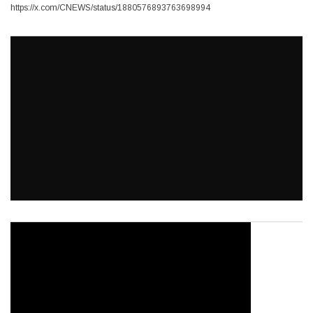
https://x.com/CNEWS/status/1880576893763698994