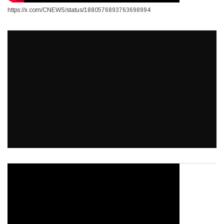
https://x.com/CNEWS/status/1880576893763698994