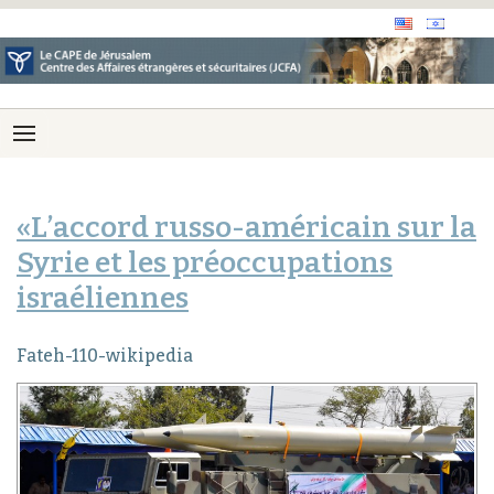
«L’accord russo-américain sur la
Syrie et les préoccupations
israéliennes
Fateh-110-wikipedia