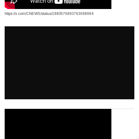
https://x.com/CNEWS/status/1880576893763698994