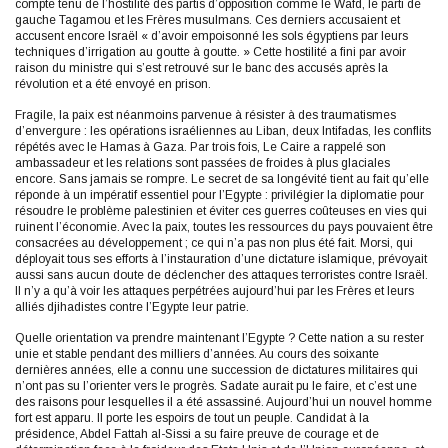
compte tenu de l’hostilité des partis d’opposition comme le Wafd, le parti de
gauche Tagamou et les Frères musulmans. Ces derniers accusaient et
accusent encore Israël « d’avoir empoisonné les sols égyptiens par leurs
techniques d’irrigation au goutte à goutte. » Cette hostilité a fini par avoir
raison du ministre qui s’est retrouvé sur le banc des accusés après la
révolution et a été envoyé en prison.
Fragile, la paix est néanmoins parvenue à résister à des traumatismes
d’envergure : les opérations israéliennes au Liban, deux Intifadas, les conflits
répétés avec le Hamas à Gaza. Par trois fois, Le Caire a rappelé son
ambassadeur et les relations sont passées de froides à plus glaciales
encore. Sans jamais se rompre. Le secret de sa longévité tient au fait qu’elle
réponde à un impératif essentiel pour l’Egypte : privilégier la diplomatie pour
résoudre le problème palestinien et éviter ces guerres coûteuses en vies qui
ruinent l’économie. Avec la paix, toutes les ressources du pays pouvaient être
consacrées au développement ; ce qui n’a pas non plus été fait. Morsi, qui
déployait tous ses efforts à l’instauration d’une dictature islamique, prévoyait
aussi sans aucun doute de déclencher des attaques terroristes contre Israël.
Il n’y a qu’à voir les attaques perpétrées aujourd’hui par les Frères et leurs
alliés djihadistes contre l’Egypte leur patrie.
Quelle orientation va prendre maintenant l’Egypte ? Cette nation a su rester
unie et stable pendant des milliers d’années. Au cours des soixante
dernières années, elle a connu une succession de dictatures militaires qui
n’ont pas su l’orienter vers le progrès. Sadate aurait pu le faire, et c’est une
des raisons pour lesquelles il a été assassiné. Aujourd’hui un nouvel homme
fort est apparu. Il porte les espoirs de tout un peuple. Candidat à la
présidence, Abdel Fattah al-Sissi a su faire preuve de courage et de