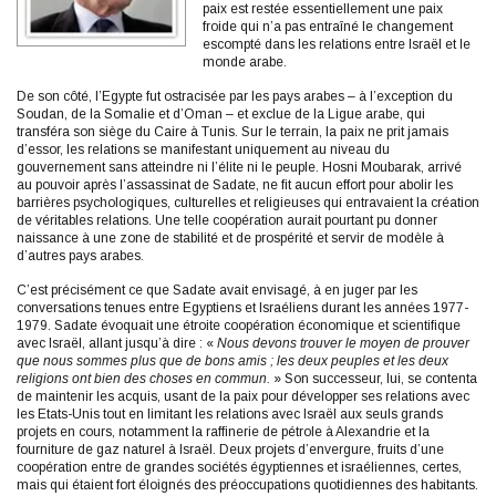
paix est restée essentiellement une paix
froide qui n’a pas entraîné le changement
escompté dans les relations entre Israël et le
monde arabe.
De son côté, l’Egypte fut ostracisée par les pays arabes – à l’exception du
Soudan, de la Somalie et d’Oman – et exclue de la Ligue arabe, qui
transféra son siège du Caire à Tunis. Sur le terrain, la paix ne prit jamais
d’essor, les relations se manifestant uniquement au niveau du
gouvernement sans atteindre ni l’élite ni le peuple. Hosni Moubarak, arrivé
au pouvoir après l’assassinat de Sadate, ne fit aucun effort pour abolir les
barrières psychologiques, culturelles et religieuses qui entravaient la création
de véritables relations. Une telle coopération aurait pourtant pu donner
naissance à une zone de stabilité et de prospérité et servir de modèle à
d’autres pays arabes.
C’est précisément ce que Sadate avait envisagé, à en juger par les
conversations tenues entre Egyptiens et Israéliens durant les années 1977-
1979. Sadate évoquait une étroite coopération économique et scientifique
avec Israël, allant jusqu’à dire : «
Nous devons trouver le moyen de prouver
que nous sommes plus que de bons amis ; les deux peuples et les deux
religions ont bien des choses en commun.
» Son successeur, lui, se contenta
de maintenir les acquis, usant de la paix pour développer ses relations avec
les Etats-Unis tout en limitant les relations avec Israël aux seuls grands
projets en cours, notamment la raffinerie de pétrole à Alexandrie et la
fourniture de gaz naturel à Israël. Deux projets d’envergure, fruits d’une
coopération entre de grandes sociétés égyptiennes et israéliennes, certes,
mais qui étaient fort éloignés des préoccupations quotidiennes des habitants.