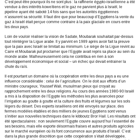
C’est peut-être pourquoi ils ne sont plus : la raffinerie égypto-israélienne a été
vendue à des intérêts koweïtiens et le gaz ne parvient plus à Israël, le
pipeline ayant été saboté 14 fois sans que les autorités égyptiennes
n’assurent sa sécurité. Il faut dire que pour beaucoup d’Egyptiens la vente du
gaz à Israël était perçue comme contraire à la paix glaciale en cours entre
les deux pays.
Loin de vouloir réaliser la vision de Sadate, Moubarak souhaitait par-dessus
tout réintégrer la Ligue arabe. Il y parvint en 1989 après avoir fait la preuve
que la paix avec Israël se limitait au minimum. Le siège de la Ligue revint au
Caire et Moubarak put proclamer que l’Egypte avait repris sa place au sein du
monde arabe. Malheureusement cela ne contribua en rien à son
développement économique et social – un échec qui devait entrainer la
chute du raïs.
Il est pourtant un domaine où la coopération entre les deux pays a eu une
influence considérable : celui de l’agriculture. On le doit aux efforts d’un
ministre courageux, Youssef Wali, musulman pieux qui croyait au
rapprochement entre les deux religions. Au cours des années 1980-90 Israël
a mis à la disposition de l’Egypte les méthodes les plus avancées pour
l’irrigation au goutte à goutte et la culture des fruits et légumes sur les sols
légers du désert. Des experts israéliens ont été envoyés sur place, des
fermes modèles établies et des milliers de jeunes Egyptiens sont venus
s’initier aux nouvelles techniques dans le kibboutz Bror Hail. Les résultats ont
été spectaculaires : non seulement l’Egypte couvre aujourd’hui l’essentiel de
ses besoins, mais elle exporte désormais fraises et autres produits agricoles
sur le marché européen où ils font concurrence aux produits d’Israël. C’est
dans la plus grande discrétion que cette coopération s’était développée,