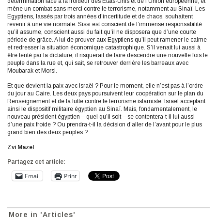
détermination face à la froideur des Etats-Unis et de l’Union européenne, et
mène un combat sans merci contre le terrorisme, notamment au Sinaï. Les
Egyptiens, lassés par trois années d’incertitude et de chaos, souhaitent
revenir à une vie normale. Sissi est conscient de l’immense responsabilité
qu’il assume, conscient aussi du fait qu’il ne disposera que d’une courte
période de grâce. A lui de prouver aux Egyptiens qu’il peut ramener le calme
et redresser la situation économique catastrophique. S’il venait lui aussi à
être tenté par la dictature, il risquerait de faire descendre une nouvelle fois le
peuple dans la rue et, qui sait, se retrouver derrière les barreaux avec
Moubarak et Morsi.
Et que devient la paix avec Israël ? Pour le moment, elle n’est pas à l’ordre
du jour au Caire. Les deux pays poursuivent leur coopération sur le plan du
Renseignement et de la lutte contre le terrorisme islamiste, Israël acceptant
ainsi le dispositif militaire égyptien au Sinaï. Mais, fondamentalement, le
nouveau président égyptien – quel qu’il soit – se contentera-t-il lui aussi
d’une paix froide ? Ou prendra-t-il la décision d’aller de l’avant pour le plus
grand bien des deux peuples ?
Zvi Mazel
Partagez cet article:
Email
Print
More in 'Articles'