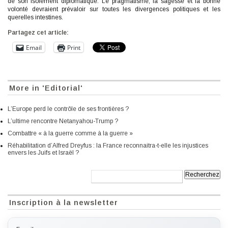
de son isolement diplomatique. Le pragmatisme, la sagesse et la bonne
volonté devraient prévaloir sur toutes les divergences politiques et les
querelles intestines.
Partagez cet article:
Email
Print
More in 'Editorial'
L’Europe perd le contrôle de ses frontières ?
L’ultime rencontre Netanyahou-Trump ?
Combattre « à la guerre comme à la guerre »
Réhabilitation d’Alfred Dreyfus : la France reconnaitra-t-elle les injustices
envers les Juifs et Israël ?
Recherche:
Inscription à la newsletter