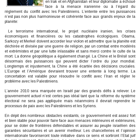
en Irak et en Afghanistan et leur diplomatie a échoué
face à la menace iranienne ou à l’égard du
règlement du conflit avec les Palestiniens. L’entente entre les puissances
n’est pas non plus harmonieuse et cohérente face aux grands enjeux de la
planète:
Le terrorisme international, le projet nucléaire iranien, les crises
économiques et financières ou les catastrophes écologiques. Obama,
Sarkozy et Merkel doivent accorder leur violon et admettre que la planète est
déchirée et divisée par une guerre de religion, par un combat entre modérés
et extrémistes et par une lutte inlassable et sans merci contre le culte de la
mort. La donne géopolitique a également changé. La Chine et le Brésil sont
désormais des puissances qui peuvent dicter l’ordre du jour mondial.
Longtemps et injustement, la Chine a été écartée des décisions cruciales.
L’Europe et l’Amérique devraient trouver une entente à long terme. La
concertation est valable pour résoudre le conflit avec l’Iran et régler le
problème avec les Palestiniens.
L’année 2010 sera marquée en Israël par des grands défis à relever. Le
gouvernement actuel n’est certes pas idéal tant que la réforme du système
électoral ne sera pas appliquée mais néanmoins il devrait reprendre le
processus de paix avec les Palestiniens et les Syriens.
En dépit des nombreux obstacles existants, ce gouvernement est assez fort
et bien stable pour pouvoir faire face aux menaces intérieures et extérieures,
pour se doter de frontières défendables et assurer au peuple israélien des
garanties sécuritaires et un avenir meilleur. Les chancelleries et l’opinion
internationale favoriseront toute initiative dans ce sens et sortiront l’Etat juif