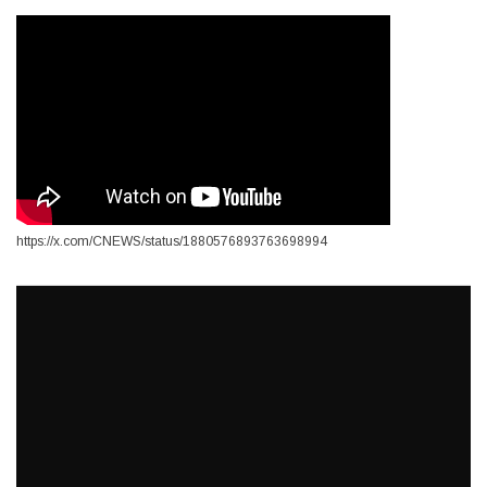
https://x.com/CNEWS/status/1880576893763698994