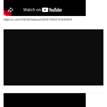
https://x.com/CNEWS/status/1880576893763698994