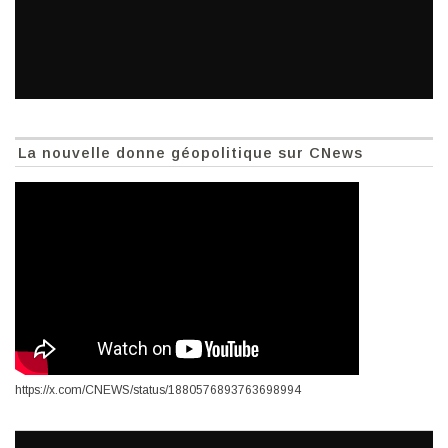
La nouvelle donne géopolitique sur CNews
https://x.com/CNEWS/status/1880576893763698994