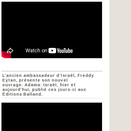
L’ancien ambassadeur d’Israël, Freddy
Eytan, présente son nouvel
ouvrage: Adama: Israël, hier et
aujourd’hui, publié ces jours-ci aux
Éditions Balland.