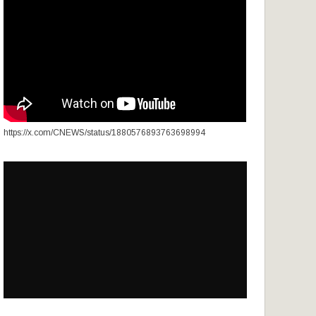
https://x.com/CNEWS/status/1880576893763698994