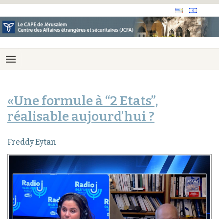
«Une formule à “2 Etats”,
réalisable aujourd’hui ?
Freddy Eytan