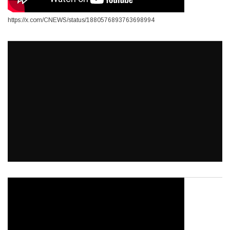
https://x.com/CNEWS/status/1880576893763698994