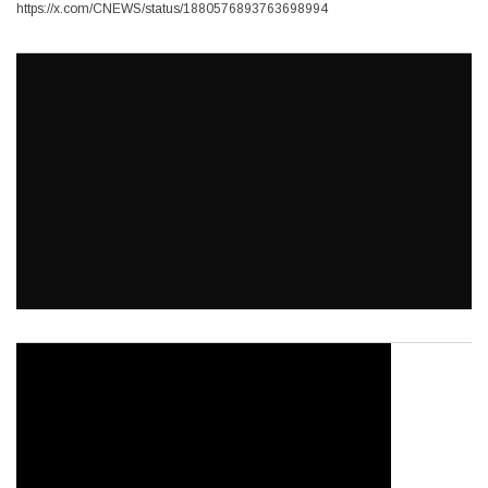
https://x.com/CNEWS/status/1880576893763698994