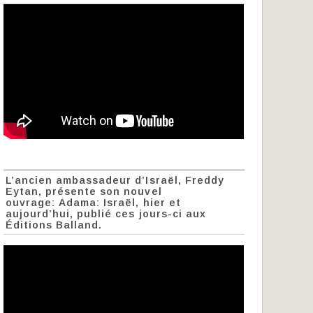
L’ancien ambassadeur d’Israël, Freddy
Eytan, présente son nouvel
ouvrage: Adama: Israël, hier et
aujourd’hui, publié ces jours-ci aux
Éditions Balland.