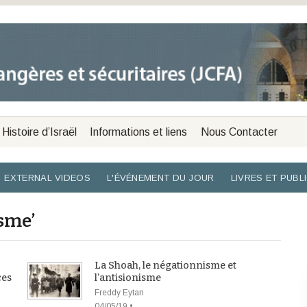
Histoire d’Israël
Informations et liens
Nous Contacter
EXTERNAL VIDEOS
L'ÉVÉNEMENT DU JOUR
LIVRES ET PUBL
sme’
La Shoah, le négationnisme et
ces
l’antisionisme
Freddy Eytan
04/05/19 •