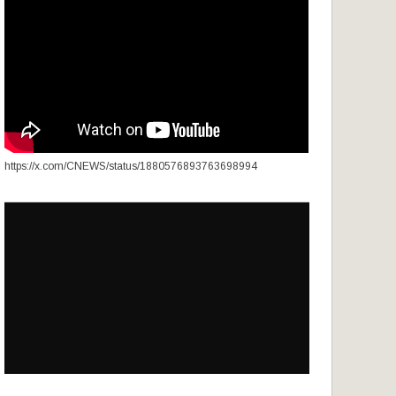
https://x.com/CNEWS/status/1880576893763698994