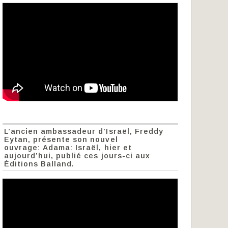
L’ancien ambassadeur d’Israël, Freddy
Eytan, présente son nouvel
ouvrage: Adama: Israël, hier et
aujourd’hui, publié ces jours-ci aux
Éditions Balland.