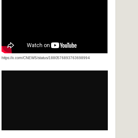
https://x.com/CNEWS/status/1880576893763698994