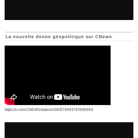
La nouvelle donne géopolitique sur CNews
https://x.com/CNEWS/status/1880576893763698994