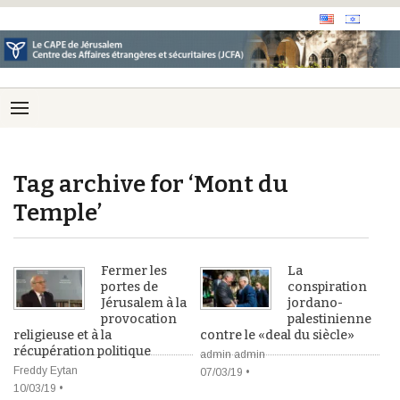
Tag archive for ‘Mont du
Temple’
Fermer les
La
portes de
conspiration
Jérusalem à la
jordano-
provocation
palestinienne
religieuse et à la
contre le «deal du siècle»
récupération politique
admin admin
Freddy Eytan
07/03/19 •
10/03/19 •