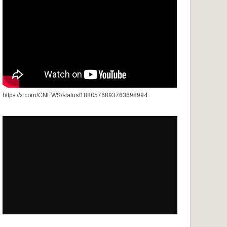
https://x.com/CNEWS/status/1880576893763698994