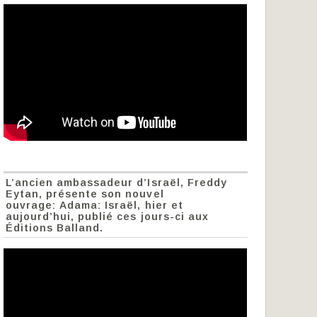
L’ancien ambassadeur d’Israël, Freddy
Eytan, présente son nouvel
ouvrage: Adama: Israël, hier et
aujourd’hui, publié ces jours-ci aux
Éditions Balland.