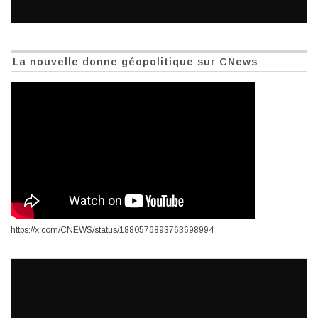
La nouvelle donne géopolitique sur CNews
https://x.com/CNEWS/status/1880576893763698994