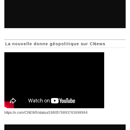
La nouvelle donne géopolitique sur CNews
https://x.com/CNEWS/status/1880576893763698994