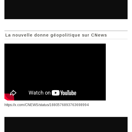
La nouvelle donne géopolitique sur CNews
https://x.com/CNEWS/status/1880576893763698994