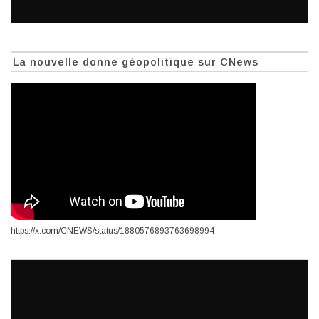
La nouvelle donne géopolitique sur CNews
https://x.com/CNEWS/status/1880576893763698994