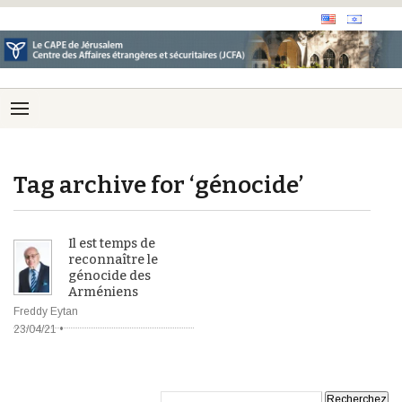
Tag archive for ‘génocide’
Il est temps de
reconnaître le
génocide des
Arméniens
Freddy Eytan
23/04/21 •
Recherche: