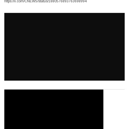
https://x.com/CNEWS/status/1880576893763698994