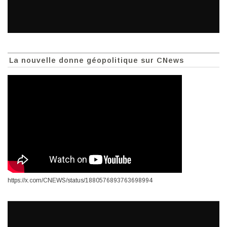
La nouvelle donne géopolitique sur CNews
https://x.com/CNEWS/status/1880576893763698994