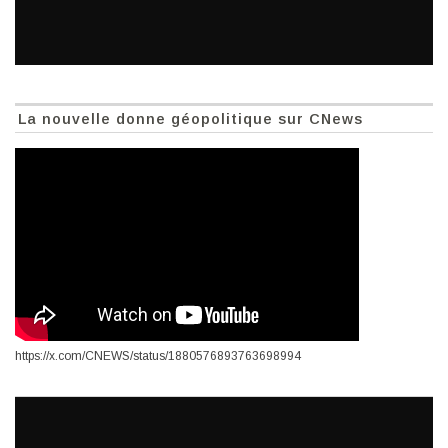
La nouvelle donne géopolitique sur CNews
https://x.com/CNEWS/status/1880576893763698994