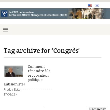
Tag archive for ‘Congrès’
Comment
répondre à la
provocation
politique
antisioniste?
Freddy Eytan
17/08/19 •
Recherche: