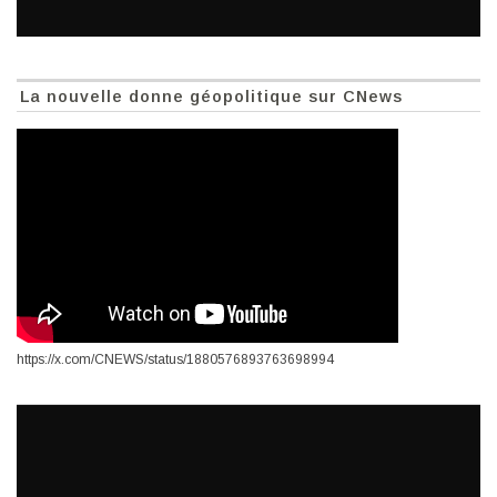
La nouvelle donne géopolitique sur CNews
https://x.com/CNEWS/status/1880576893763698994