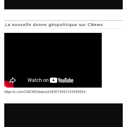
La nouvelle donne géopolitique sur CNews
https://x.com/CNEWS/status/1880576893763698994