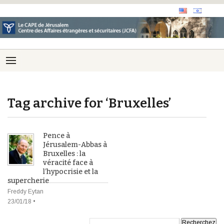
Tag archive for ‘Bruxelles’
Pence à
Jérusalem-Abbas à
Bruxelles : la
véracité face à
l’hypocrisie et la
supercherie
Freddy Eytan
23/01/18 •
Recherche: