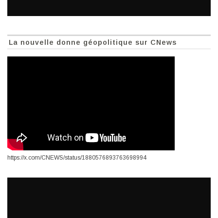
La nouvelle donne géopolitique sur CNews
https://x.com/CNEWS/status/1880576893763698994