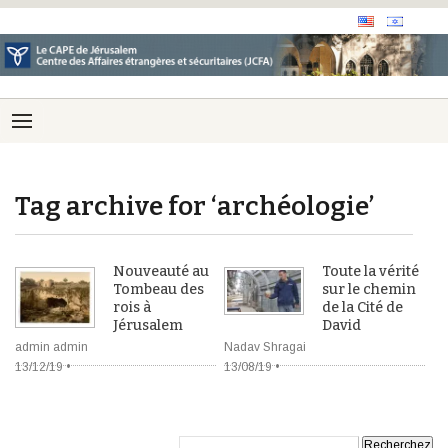
Tag archive for ‘archéologie’
Nouveauté au
Toute la vérité
Tombeau des
sur le chemin
rois à
de la Cité de
Jérusalem
David
admin admin
Nadav Shragai
13/12/19 •
13/08/19 •
Recherche: