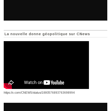
La nouvelle donne géopolitique sur CNews
https://x.com/CNEWS/status/1880576893763698994