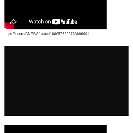
https://x.com/CNEWS/status/1880576893763698994