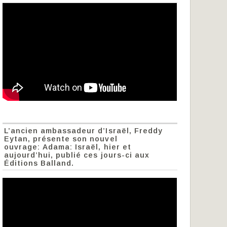
L’ancien ambassadeur d’Israël, Freddy
Eytan, présente son nouvel
ouvrage: Adama: Israël, hier et
aujourd’hui, publié ces jours-ci aux
Éditions Balland.