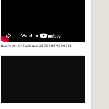
https://x.com/CNEWS/status/1880576893763698994