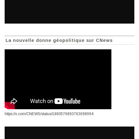
La nouvelle donne géopolitique sur CNews
https://x.com/CNEWS/status/1880576893763698994