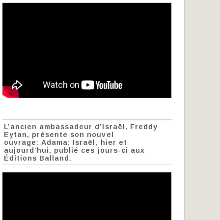
L’ancien ambassadeur d’Israël, Freddy
Eytan, présente son nouvel
ouvrage: Adama: Israël, hier et
aujourd’hui, publié ces jours-ci aux
Éditions Balland.