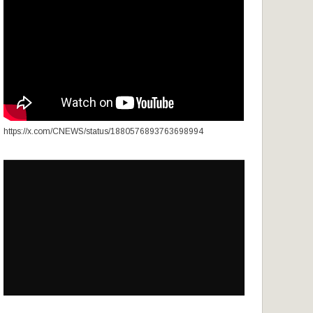
https://x.com/CNEWS/status/1880576893763698994