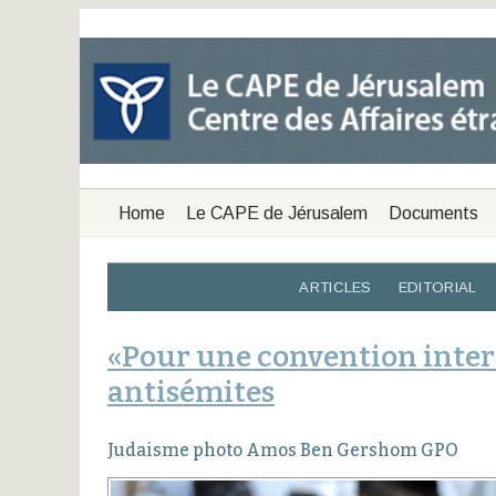
Home
Le CAPE de Jérusalem
Documents
ARTICLES
EDITORIAL
«Pour une convention inter
antisémites
Judaisme photo Amos Ben Gershom GPO