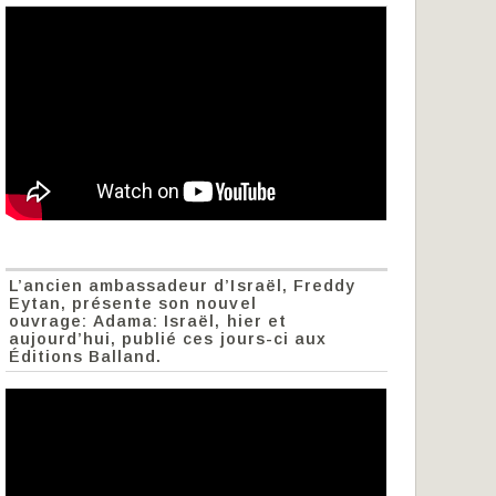
L’ancien ambassadeur d’Israël, Freddy
Eytan, présente son nouvel
ouvrage: Adama: Israël, hier et
aujourd’hui, publié ces jours-ci aux
Éditions Balland.