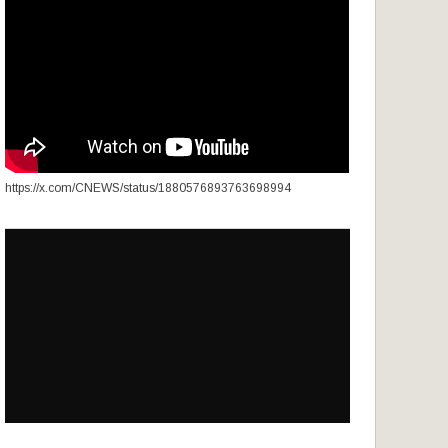
https://x.com/CNEWS/status/1880576893763698994