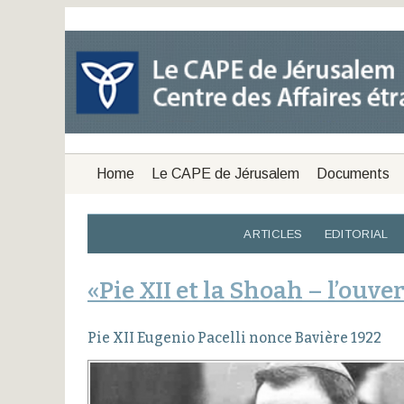
Home
Le CAPE de Jérusalem
Documents
ARTICLES
EDITORIAL
«Pie XII et la Shoah – l’ouv
Pie XII Eugenio Pacelli nonce Bavière 1922