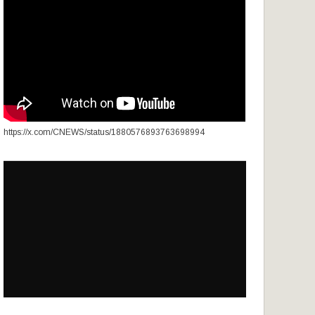
https://x.com/CNEWS/status/1880576893763698994