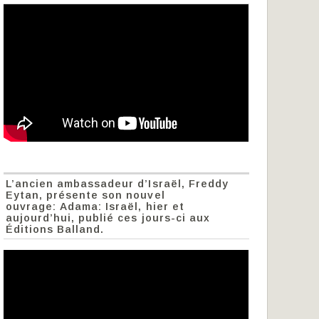
L’ancien ambassadeur d’Israël, Freddy
Eytan, présente son nouvel
ouvrage: Adama: Israël, hier et
aujourd’hui, publié ces jours-ci aux
Éditions Balland.