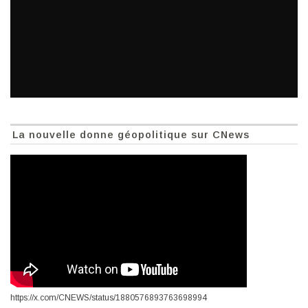
La nouvelle donne géopolitique sur CNews
https://x.com/CNEWS/status/1880576893763698994