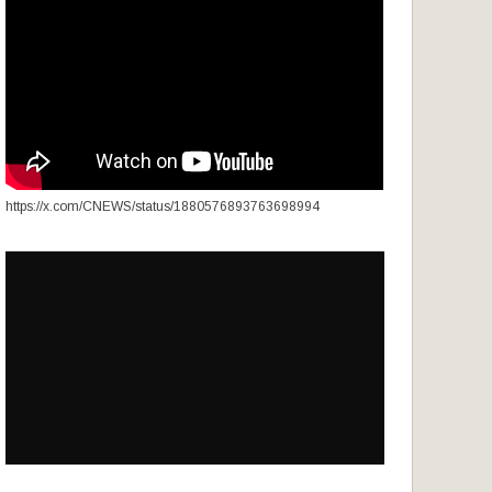
https://x.com/CNEWS/status/1880576893763698994