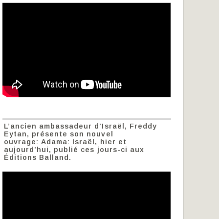
L’ancien ambassadeur d’Israël, Freddy
Eytan, présente son nouvel
ouvrage: Adama: Israël, hier et
aujourd’hui, publié ces jours-ci aux
Éditions Balland.