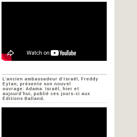
L’ancien ambassadeur d’Israël, Freddy
Eytan, présente son nouvel
ouvrage: Adama: Israël, hier et
aujourd’hui, publié ces jours-ci aux
Éditions Balland.