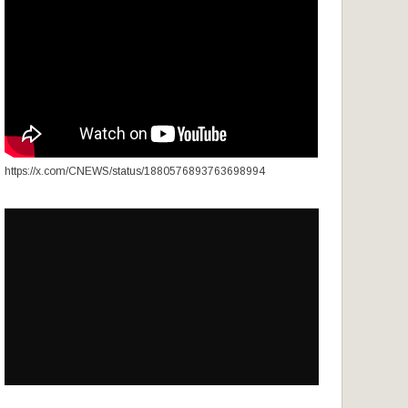
https://x.com/CNEWS/status/1880576893763698994