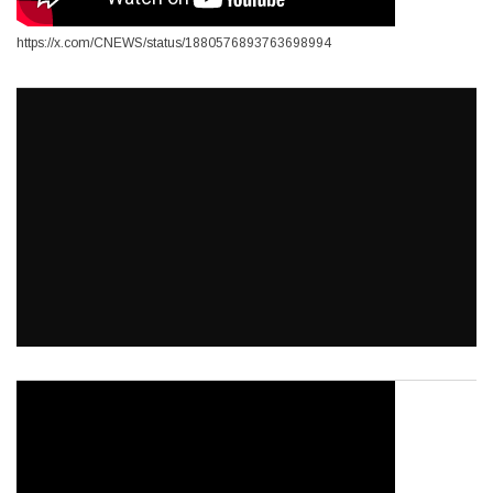
https://x.com/CNEWS/status/1880576893763698994