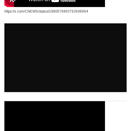
https://x.com/CNEWS/status/1880576893763698994