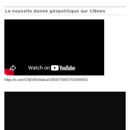
La nouvelle donne géopolitique sur CNews
https://x.com/CNEWS/status/1880576893763698994