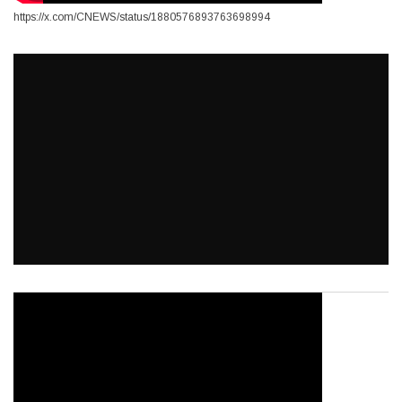
https://x.com/CNEWS/status/1880576893763698994