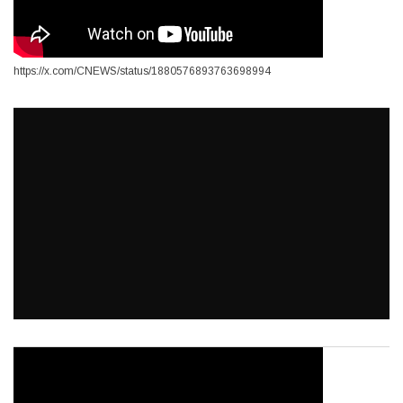
https://x.com/CNEWS/status/1880576893763698994