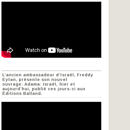
L’ancien ambassadeur d’Israël, Freddy
Eytan, présente son nouvel
ouvrage: Adama: Israël, hier et
aujourd’hui, publié ces jours-ci aux
Éditions Balland.