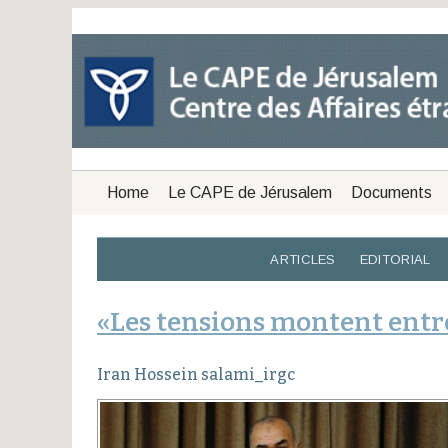
Home
Le CAPE de Jérusalem
Documents
ARTICLES
EDITORIAL
«Les tensions montent entre 
Iran Hossein salami_irgc