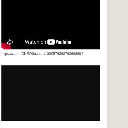
https://x.com/CNEWS/status/1880576893763698994