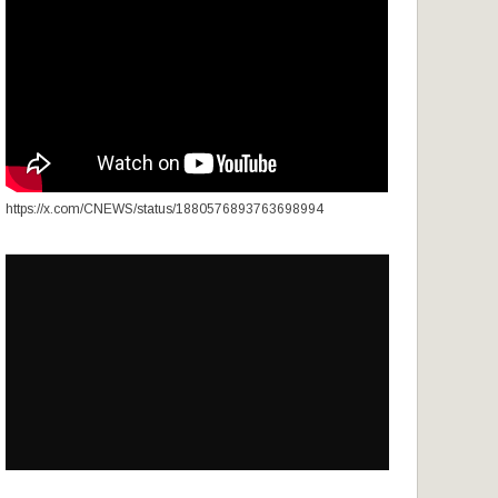
https://x.com/CNEWS/status/1880576893763698994