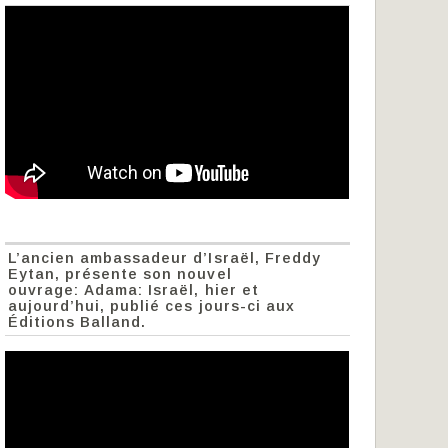
L’ancien ambassadeur d’Israël, Freddy
Eytan, présente son nouvel
ouvrage: Adama: Israël, hier et
aujourd’hui, publié ces jours-ci aux
Éditions Balland.