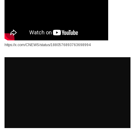
https://x.com/CNEWS/status/1880576893763698994