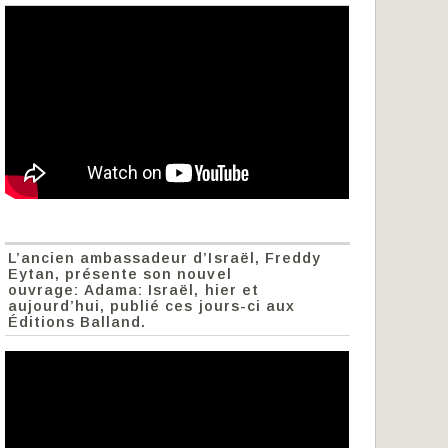
L’ancien ambassadeur d’Israël, Freddy
Eytan, présente son nouvel
ouvrage: Adama: Israël, hier et
aujourd’hui, publié ces jours-ci aux
Éditions Balland.