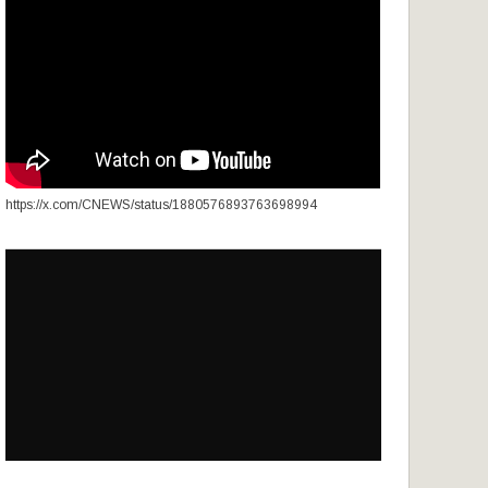
https://x.com/CNEWS/status/1880576893763698994