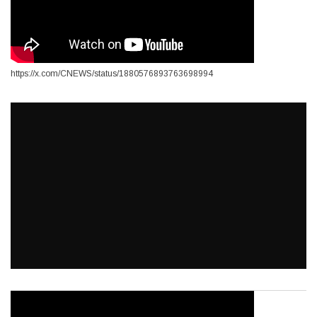
https://x.com/CNEWS/status/1880576893763698994