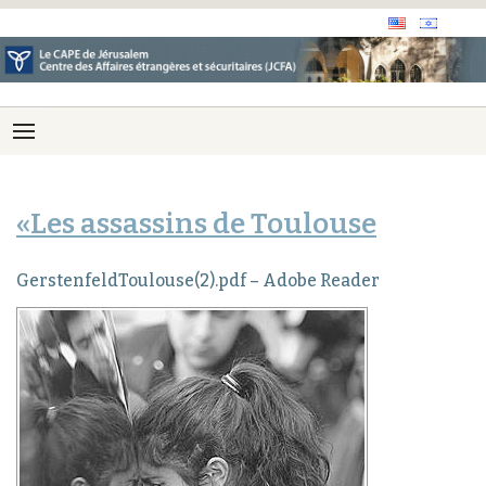
«Les assassins de Toulouse
GerstenfeldToulouse(2).pdf – Adobe Reader