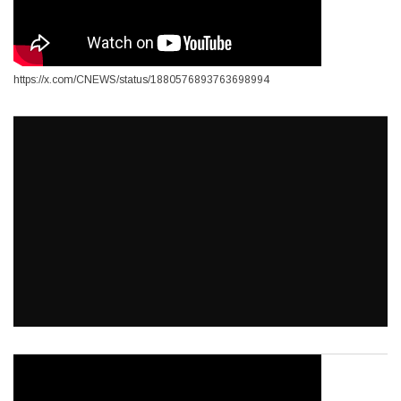
https://x.com/CNEWS/status/1880576893763698994