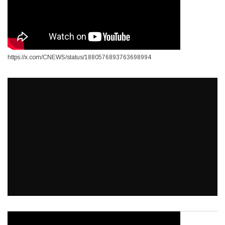
https://x.com/CNEWS/status/1880576893763698994