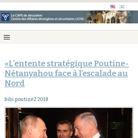
«L’entente stratégique Poutine-
Nétanyahou face à l’escalade au
Nord
bibi poutine2 2018